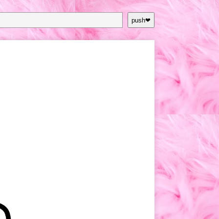
push❤︎