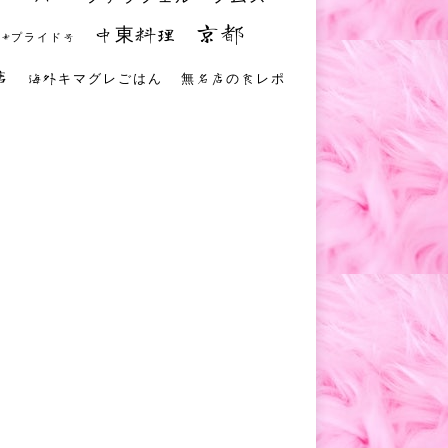
京都
中東料理
 #プライド号
店
海外キマグレごはん
無名店の食レポ