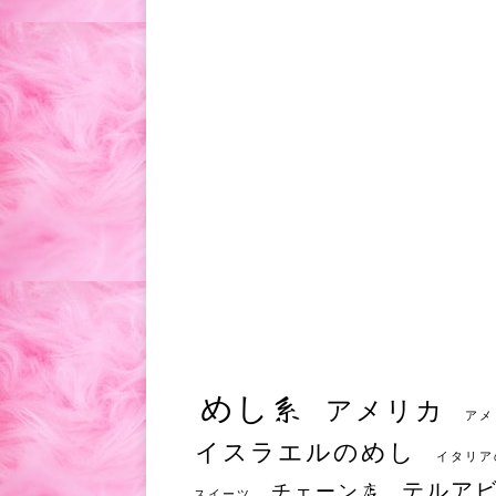
めし系
アメリカ
アメ
イスラエルのめし
イタリア
テルア
チェーン店
スイーツ