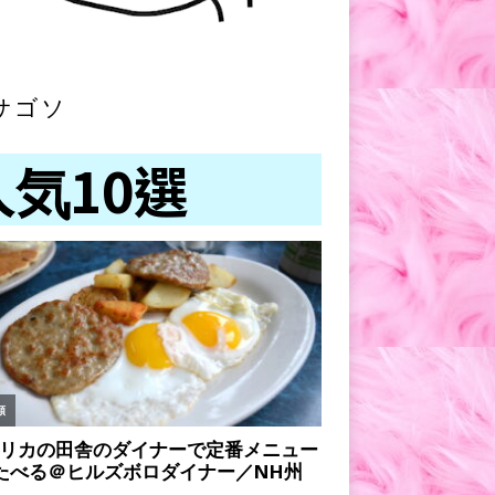
サゴソ
人気10選