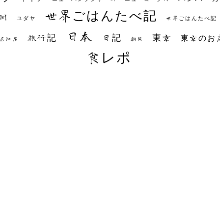
世界ごはんたべ記
州
世界ごはんたべ記
ユダヤ
日本
日記
東京
旅行記
東京のお
朝食
居酒屋
食レポ