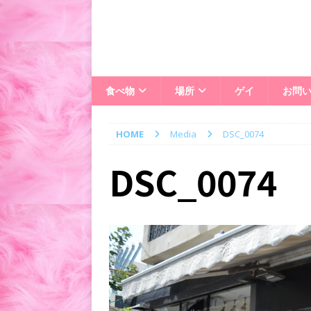
食べ物
場所
ゲイ
お問
HOME
Media
DSC_0074
DSC_0074