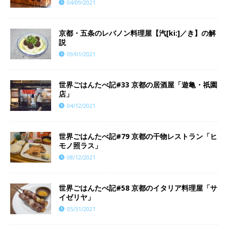
04/09/2021
京都・五条のレバノン料理屋【汽[ki:]／き】の解
説
09/01/2021
世界ごはんたべ記#33 京都の居酒屋「遊亀・祇園
店」
04/12/2021
世界ごはんたべ記#79 京都の干物レストラン「ヒ
モノ照ラス」
08/12/2021
世界ごはんたべ記#58 京都のイタリア料理屋「サ
イゼリヤ」
05/31/2021