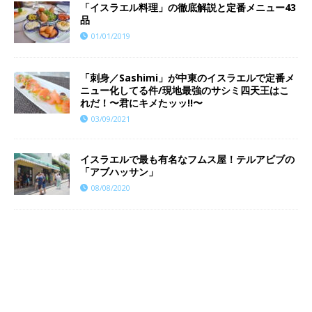
「イスラエル料理」の徹底解説と定番メニュー43
品
01/01/2019
「刺身／Sashimi」が中東のイスラエルで定番メ
ニュー化してる件/現地最強のサシミ四天王はこ
れだ！〜君にキメたッッ!!〜
03/09/2021
イスラエルで最も有名なフムス屋！テルアビブの
「アブハッサン」
08/08/2020