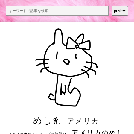
push❤︎
めし系
アメリカ
アメリカのめし
アメリカ★ゲイキャンプ体験記S3