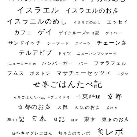
イスラエル
イスラエルのお店
イスラエルのめし
エッセイ
イタリアのめし
ゲイ
カフェ
ゲイクルーズ旅日記
ゲイバー
チェーン店
サンドイッチ
シーフード
スイーツ
テルアビブ
ドイツ
ニューハンプシャー州
ファラフェル
ハンバーガー
バー
ニューヨーク州
マサチューセッツ州
フムス
ボストン
ユダヤ
世界ごはんたべ記
京都
中東料理
世界ごはんたべ記 #プライド号
京都のお店
大阪
大阪のお店
居酒屋
日本
日記
東京
旅行記
東京のお店
朝食
食レポ
海外キマグレごはん
無名店の食レポ