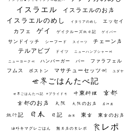
イスラエル
イスラエルのお店
イスラエルのめし
エッセイ
イタリアのめし
ゲイ
カフェ
ゲイクルーズ旅日記
ゲイバー
チェーン店
サンドイッチ
シーフード
スイーツ
テルアビブ
ドイツ
ニューハンプシャー州
ファラフェル
ハンバーガー
バー
ニューヨーク州
マサチューセッツ州
フムス
ボストン
ユダヤ
世界ごはんたべ記
京都
中東料理
世界ごはんたべ記 #プライド号
京都のお店
大阪
大阪のお店
居酒屋
日本
日記
東京
旅行記
東京のお店
朝食
食レポ
海外キマグレごはん
無名店の食レポ