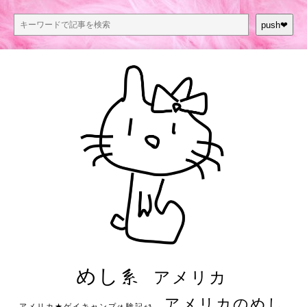
push❤︎
めし系
アメリカ
アメリカのめし
アメリカ★ゲイキャンプ体験記S3