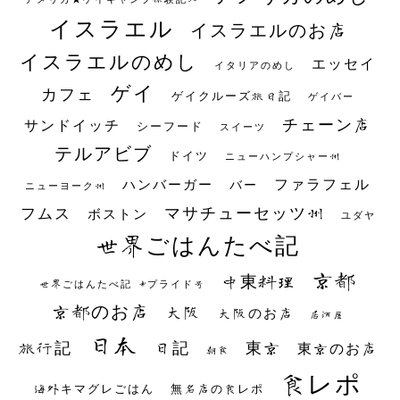
イスラエル
イスラエルのお店
イスラエルのめし
エッセイ
イタリアのめし
ゲイ
カフェ
ゲイクルーズ旅日記
ゲイバー
チェーン店
サンドイッチ
シーフード
スイーツ
テルアビブ
ドイツ
ニューハンプシャー州
ファラフェル
ハンバーガー
バー
ニューヨーク州
マサチューセッツ州
フムス
ボストン
ユダヤ
世界ごはんたべ記
京都
中東料理
世界ごはんたべ記 #プライド号
京都のお店
大阪
大阪のお店
居酒屋
日本
日記
東京
旅行記
東京のお店
朝食
食レポ
海外キマグレごはん
無名店の食レポ