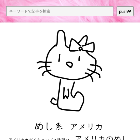
push❤︎
めし系
アメリカ
アメリカのめし
アメリカ★ゲイキャンプ体験記S3