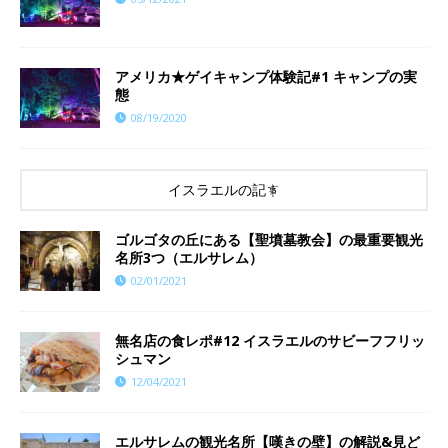
アメリカ★ゲイキャンプ体験記#1 キャンプの実
態
08/19/2020
イスラエルの記事
ゴルゴタの丘にある【聖墳墓教会】の最重要観光
名所3つ（エルサレム）
02/01/2021
無名店の食レポ#12 イスラエルのサビーフフリッ
シュマン
12/04/2021
エルサレムの観光名所【嘆きの壁】の解説&見ど