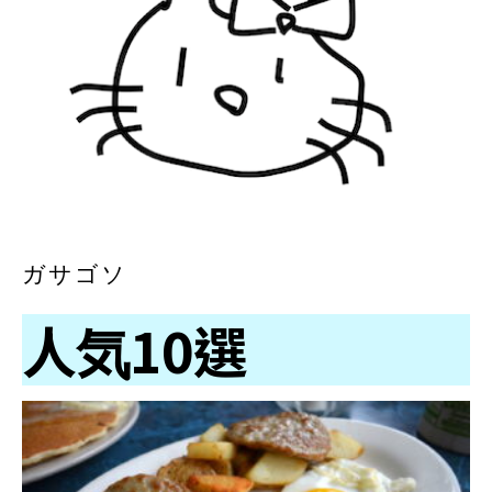
ガサゴソ
人気10選