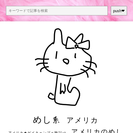
push❤︎
めし系
アメリカ
アメリカのめし
アメリカ★ゲイキャンプ体験記S3