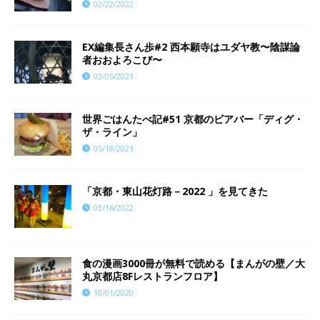
02/22/2022
EX編集長さん歩#2 西本願寺はユダヤ教〜陰謀論
者おおよろこび〜
03/05/2021
世界ごはんたべ記#51 京都のビアバー「ディグ・
ザ・ライン」
05/18/2021
「京都・東山花灯路－2022 」を見てきた
03/16/2022
食の漫画3000冊が無料で読める【まんがの壁／大
丸京都店8Fレストランフロア】
10/01/2020