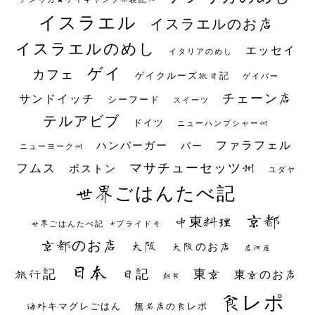
イスラエル
イスラエルのお店
イスラエルのめし
エッセイ
イタリアのめし
ゲイ
カフェ
ゲイクルーズ旅日記
ゲイバー
チェーン店
サンドイッチ
シーフード
スイーツ
テルアビブ
ドイツ
ニューハンプシャー州
ファラフェル
ハンバーガー
バー
ニューヨーク州
マサチューセッツ州
フムス
ボストン
ユダヤ
世界ごはんたべ記
京都
中東料理
世界ごはんたべ記 #プライド号
京都のお店
大阪
大阪のお店
居酒屋
日本
日記
東京
旅行記
東京のお店
朝食
食レポ
海外キマグレごはん
無名店の食レポ