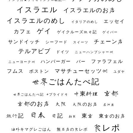
イスラエル
イスラエルのお店
イスラエルのめし
エッセイ
イタリアのめし
ゲイ
カフェ
ゲイクルーズ旅日記
ゲイバー
チェーン店
サンドイッチ
シーフード
スイーツ
テルアビブ
ドイツ
ニューハンプシャー州
ファラフェル
ハンバーガー
バー
ニューヨーク州
マサチューセッツ州
フムス
ボストン
ユダヤ
世界ごはんたべ記
京都
中東料理
世界ごはんたべ記 #プライド号
京都のお店
大阪
大阪のお店
居酒屋
日本
日記
東京
旅行記
東京のお店
朝食
食レポ
海外キマグレごはん
無名店の食レポ