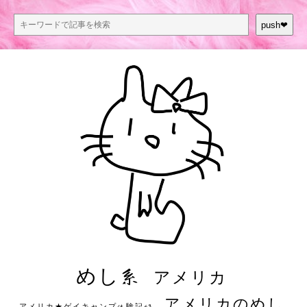
push❤︎
めし系
アメリカ
アメリカのめし
アメリカ★ゲイキャンプ体験記S3