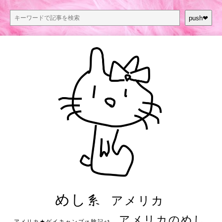
push❤︎
めし系
アメリカ
アメリカのめし
アメリカ★ゲイキャンプ体験記S3