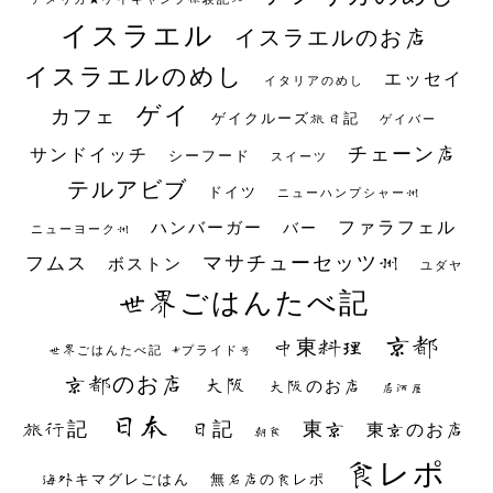
イスラエル
イスラエルのお店
イスラエルのめし
エッセイ
イタリアのめし
ゲイ
カフェ
ゲイクルーズ旅日記
ゲイバー
チェーン店
サンドイッチ
シーフード
スイーツ
テルアビブ
ドイツ
ニューハンプシャー州
ファラフェル
ハンバーガー
バー
ニューヨーク州
マサチューセッツ州
フムス
ボストン
ユダヤ
世界ごはんたべ記
京都
中東料理
世界ごはんたべ記 #プライド号
京都のお店
大阪
大阪のお店
居酒屋
日本
日記
東京
旅行記
東京のお店
朝食
食レポ
海外キマグレごはん
無名店の食レポ