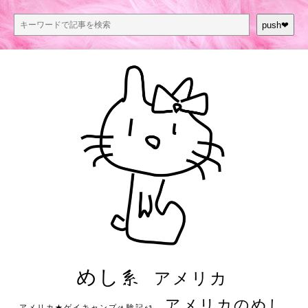
push❤︎
めし系
アメリカ
アメリカのめし
アメリカ★ゲイキャンプ体験記S3