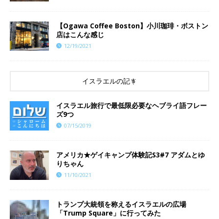
【Ogawa Coffee Boston】小川珈琲・ボストン
店はこんな感じ
12/19/2021
イスラエルの記事
イスラエル旅行で最低限必要なヘブライ語フレー
ズ9つ
07/15/2019
​​アメリカ★ゲイキャンプ体験記S3#7 アダムとゆ
りちゃん
11/10/2021
トランプ大統領を称えるイスラエルの広場
「Trump Square」に行ってみた