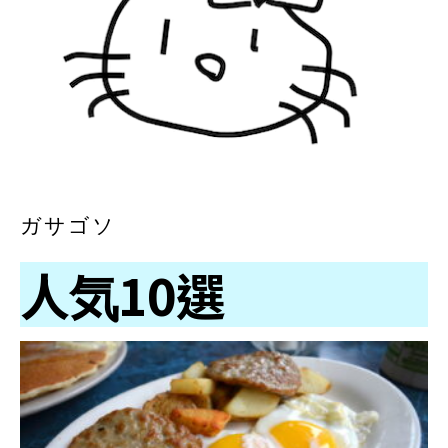
ガサゴソ
人気10選