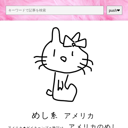
push❤︎
めし系
アメリカ
アメリカのめし
アメリカ★ゲイキャンプ体験記S3