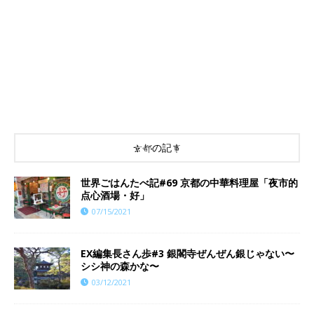
京都の記事
世界ごはんたべ記#69 京都の中華料理屋「夜市的
点心酒場・好」
07/15/2021
EX編集長さん歩#3 銀閣寺ぜんぜん銀じゃない〜
シシ神の森かな〜
03/12/2021