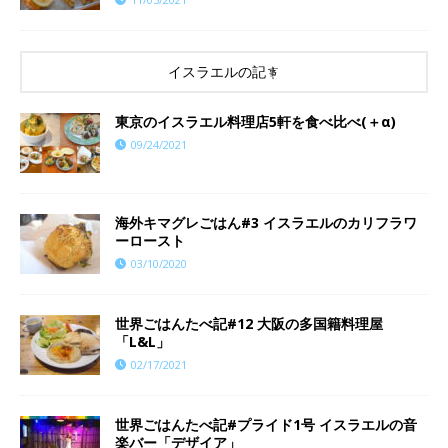
イスラエルの記事
東京のイスラエル料理店5軒を食べ比べ(＋α)
09/24/2021
海外キマグレごはん#3 イスラエルのカリフラワ
ーロースト
03/10/2020
世界ごはんたべ記#12 大阪の多国籍料理屋
「L&L」
02/17/2021
世界ごはんたべ記#プライド1号 イスラエルの音
楽バー「デザイア」