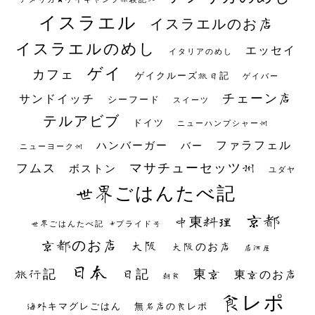
イスラエル
イスラエルのお店
イスラエルのめし
エッセイ
イタリアのめし
ゲイ
カフェ
ゲイクルーズ旅日記
ゲイバー
チェーン店
サンドイッチ
シーフード
スイーツ
テルアビブ
ドイツ
ニューハンプシャー州
ファラフェル
ハンバーガー
バー
ニューヨーク州
マサチューセッツ州
フムス
ボストン
ユダヤ
世界ごはんたべ記
京都
中東料理
世界ごはんたべ記 #プライド号
京都のお店
大阪
大阪のお店
居酒屋
日本
日記
東京
旅行記
東京のお店
朝食
食レポ
海外キマグレごはん
無名店の食レポ