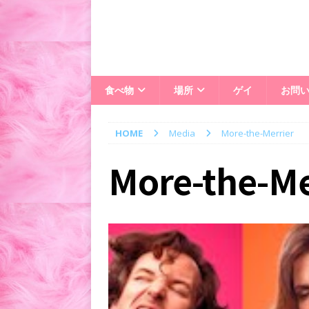
食べ物
場所
ゲイ
お問
HOME
Media
More-the-Merrier
More-the-Me