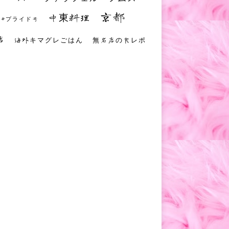
京都
中東料理
 #プライド号
店
海外キマグレごはん
無名店の食レポ