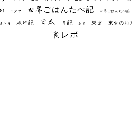
世界ごはんたべ記
州
世界ごはんたべ記
ユダヤ
日本
日記
東京
旅行記
東京のお
朝食
居酒屋
食レポ