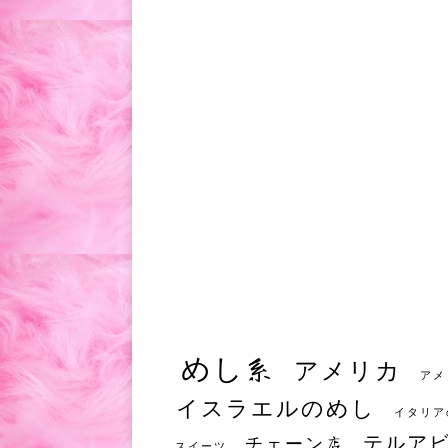
めし系
アメリカ
アメ
イスラエルのめし
イタリア
テルア
チェーン店
スイーツ