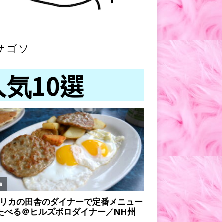
サゴソ
人気10選