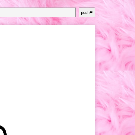
push❤︎