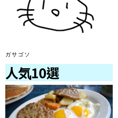
ガサゴソ
人気10選