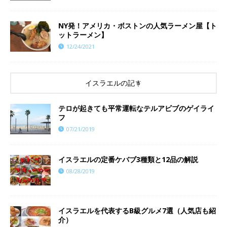
NY発！アメリカ・ボストンの人気ラーメン屋【ト
ットラーメン】
12/24/2021
イスラエルの記事
テロが起きても平常運転なテルアビブのゲイライ
フ
07/21/2019
イスラエルの定番ケバブ3種類と12品の解説
08/28/2019
イスラエルを代表するB級グルメ7選（人気店も紹
介）