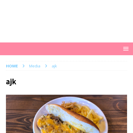
HOME
Media
ajk
ajk