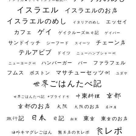
イスラエル
イスラエルのお店
イスラエルのめし
エッセイ
イタリアのめし
ゲイ
カフェ
ゲイクルーズ旅日記
ゲイバー
チェーン店
サンドイッチ
シーフード
スイーツ
テルアビブ
ドイツ
ニューハンプシャー州
ファラフェル
ハンバーガー
バー
ニューヨーク州
マサチューセッツ州
フムス
ボストン
ユダヤ
世界ごはんたべ記
京都
中東料理
世界ごはんたべ記 #プライド号
京都のお店
大阪
大阪のお店
居酒屋
日本
日記
東京
旅行記
東京のお店
朝食
食レポ
海外キマグレごはん
無名店の食レポ