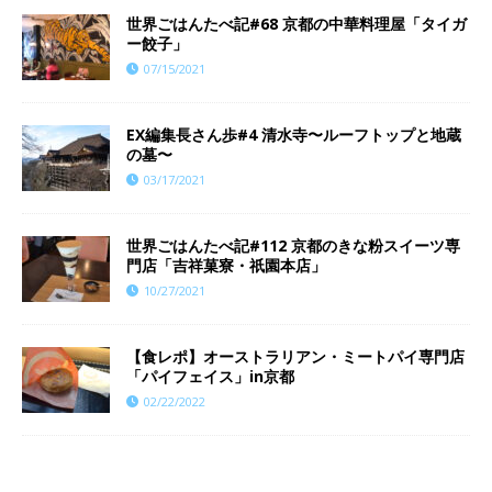
世界ごはんたべ記#68 京都の中華料理屋「タイガ
ー餃子」
07/15/2021
EX編集長さん歩#4 清水寺〜ルーフトップと地蔵
の墓〜
03/17/2021
世界ごはんたべ記#112 京都のきな粉スイーツ専
門店「吉祥菓寮・祇園本店」
10/27/2021
【食レポ】オーストラリアン・ミートパイ専門店
「パイフェイス」in京都
02/22/2022