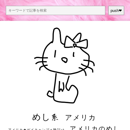
push❤︎
めし系
アメリカ
アメリカのめし
アメリカ★ゲイキャンプ体験記S3