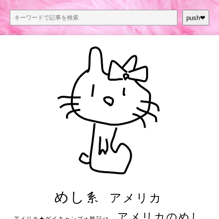
push❤︎
めし系
アメリカ
アメリカのめし
アメリカ★ゲイキャンプ体験記S3