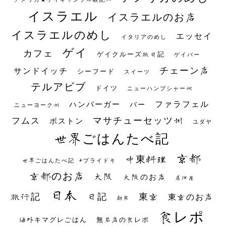
イスラエル
イスラエルのお店
イスラエルのめし
エッセイ
イタリアのめし
ゲイ
カフェ
ゲイクルーズ旅日記
ゲイバー
チェーン店
サンドイッチ
シーフード
スイーツ
テルアビブ
ドイツ
ニューハンプシャー州
ファラフェル
ハンバーガー
バー
ニューヨーク州
マサチューセッツ州
フムス
ボストン
ユダヤ
世界ごはんたべ記
京都
中東料理
世界ごはんたべ記 #プライド号
京都のお店
大阪
大阪のお店
居酒屋
日本
日記
東京
旅行記
東京のお店
朝食
食レポ
海外キマグレごはん
無名店の食レポ