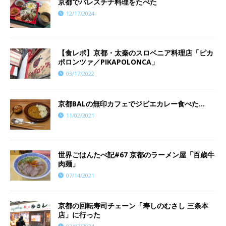
京都でパレスチナ料理をたべた
12/17/2024
【食レポ】京都・太秦のスロベニア料理店「ピカ
ポロンツァ／PIKAPOLONCA」
03/17/2022
京都BALの無印カフェでジビエカレー食べた…
11/02/2021
世界ごはんたべ記#67 京都のラーメン屋「百歳牛
肉麺」
07/14/2021
京都の回転寿司チェーン「寿しのむさし 三条本
店」に行った