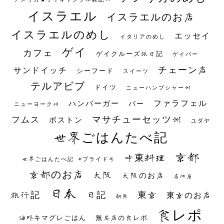
イスラエル
イスラエルのお店
イスラエルのめし
エッセイ
イタリアのめし
ゲイ
カフェ
ゲイクルーズ旅日記
ゲイバー
チェーン店
サンドイッチ
シーフード
スイーツ
テルアビブ
ドイツ
ニューハンプシャー州
ファラフェル
ハンバーガー
バー
ニューヨーク州
マサチューセッツ州
フムス
ボストン
ユダヤ
世界ごはんたべ記
京都
中東料理
世界ごはんたべ記 #プライド号
京都のお店
大阪
大阪のお店
居酒屋
日本
日記
東京
旅行記
東京のお店
朝食
食レポ
海外キマグレごはん
無名店の食レポ