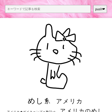
push❤︎
めし系
アメリカ
アメリカのめし
アメリカ★ゲイキャンプ体験記S3