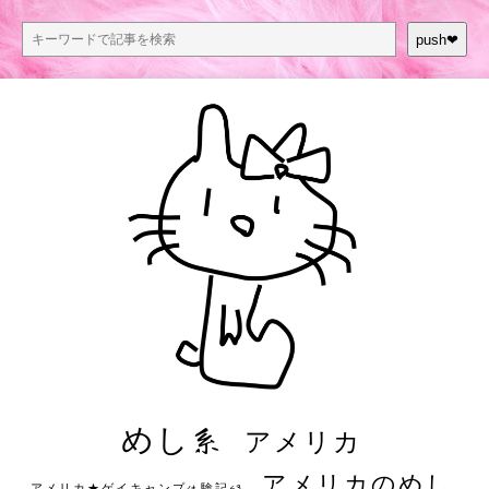
push❤︎
めし系
アメリカ
アメリカのめし
アメリカ★ゲイキャンプ体験記S3