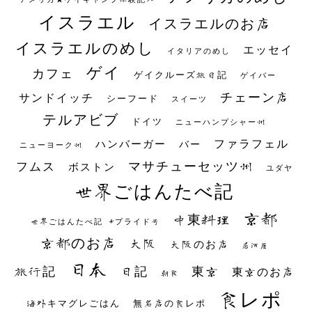
イスラエル
イスラエルのお店
イスラエルのめし
エッセイ
イタリアのめし
ゲイ
カフェ
ゲイクルーズ旅日記
ゲイバー
チェーン店
サンドイッチ
シーフード
スイーツ
テルアビブ
ドイツ
ニューハンプシャー州
ファラフェル
ハンバーガー
バー
ニューヨーク州
マサチューセッツ州
フムス
ボストン
ユダヤ
世界ごはんたべ記
京都
中東料理
世界ごはんたべ記 #プライド号
京都のお店
大阪
大阪のお店
居酒屋
日本
日記
東京
旅行記
東京のお店
朝食
食レポ
海外キマグレごはん
無名店の食レポ