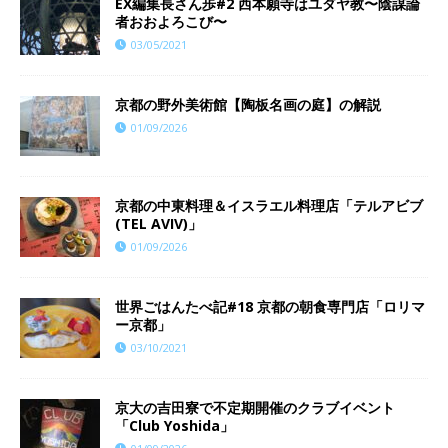
EX編集長さん歩#2 西本願寺はユダヤ教〜陰謀論
者おおよろこび〜
03/05/2021
京都の野外美術館【陶板名画の庭】の解説
01/09/2026
京都の中東料理＆イスラエル料理店「テルアビブ
(TEL AVIV)」
01/09/2026
世界ごはんたべ記#18 京都の朝食専門店「ロリマ
ー京都」
03/10/2021
京大の吉田寮で不定期開催のクラブイベント
「Club Yoshida」