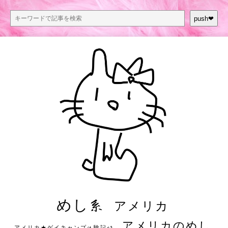
push❤︎
めし系
アメリカ
アメリカのめし
アメリカ★ゲイキャンプ体験記S3