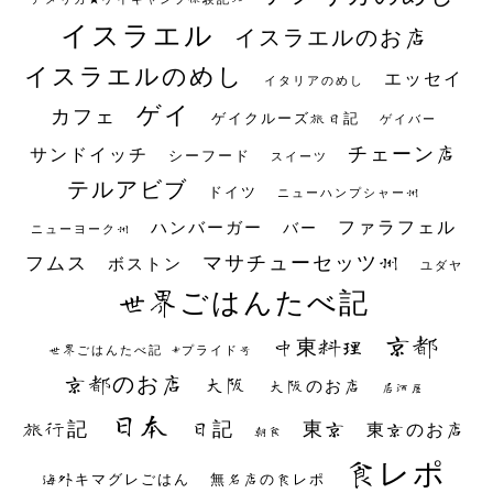
イスラエル
イスラエルのお店
イスラエルのめし
エッセイ
イタリアのめし
ゲイ
カフェ
ゲイクルーズ旅日記
ゲイバー
チェーン店
サンドイッチ
シーフード
スイーツ
テルアビブ
ドイツ
ニューハンプシャー州
ファラフェル
ハンバーガー
バー
ニューヨーク州
マサチューセッツ州
フムス
ボストン
ユダヤ
世界ごはんたべ記
京都
中東料理
世界ごはんたべ記 #プライド号
京都のお店
大阪
大阪のお店
居酒屋
日本
日記
東京
旅行記
東京のお店
朝食
食レポ
海外キマグレごはん
無名店の食レポ