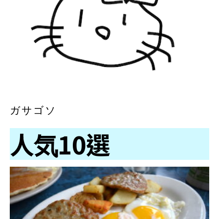
ガサゴソ
人気10選