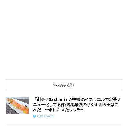
食べ物の記事
「刺身／Sashimi」が中東のイスラエルで定番メ
ニュー化してる件/現地最強のサシミ四天王はこ
れだ！〜君にキメたッッ!!〜
03/09/2021