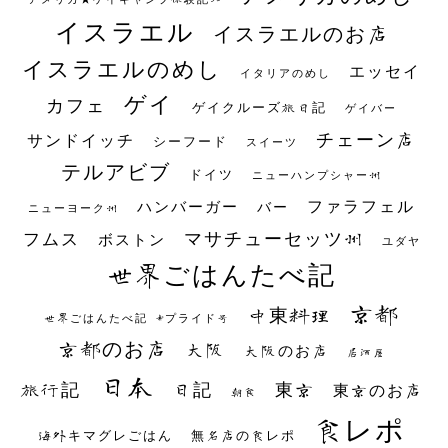
イスラエル
イスラエルのお店
イスラエルのめし
エッセイ
イタリアのめし
ゲイ
カフェ
ゲイクルーズ旅日記
ゲイバー
チェーン店
サンドイッチ
シーフード
スイーツ
テルアビブ
ドイツ
ニューハンプシャー州
ファラフェル
ハンバーガー
バー
ニューヨーク州
マサチューセッツ州
フムス
ボストン
ユダヤ
世界ごはんたべ記
京都
中東料理
世界ごはんたべ記 #プライド号
京都のお店
大阪
大阪のお店
居酒屋
日本
日記
東京
旅行記
東京のお店
朝食
食レポ
海外キマグレごはん
無名店の食レポ