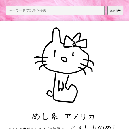
push❤︎
めし系
アメリカ
アメリカのめし
アメリカ★ゲイキャンプ体験記S3