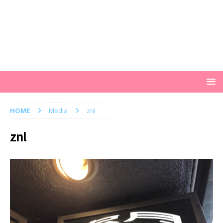
HOME
Media
znl
znl