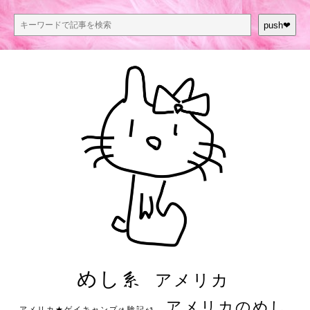
push❤︎
めし系
アメリカ
アメリカのめし
アメリカ★ゲイキャンプ体験記S3