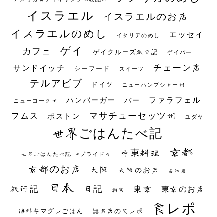
イスラエル
イスラエルのお店
イスラエルのめし
エッセイ
イタリアのめし
ゲイ
カフェ
ゲイクルーズ旅日記
ゲイバー
チェーン店
サンドイッチ
シーフード
スイーツ
テルアビブ
ドイツ
ニューハンプシャー州
ファラフェル
ハンバーガー
バー
ニューヨーク州
マサチューセッツ州
フムス
ボストン
ユダヤ
世界ごはんたべ記
京都
中東料理
世界ごはんたべ記 #プライド号
京都のお店
大阪
大阪のお店
居酒屋
日本
日記
東京
旅行記
東京のお店
朝食
食レポ
海外キマグレごはん
無名店の食レポ