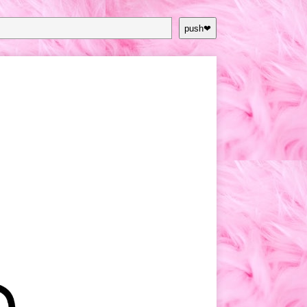
push❤︎