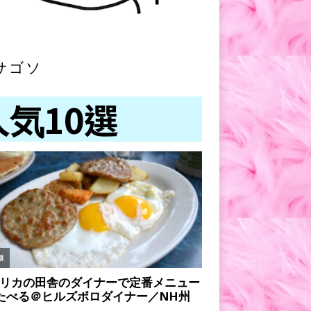
サゴソ
人気10選