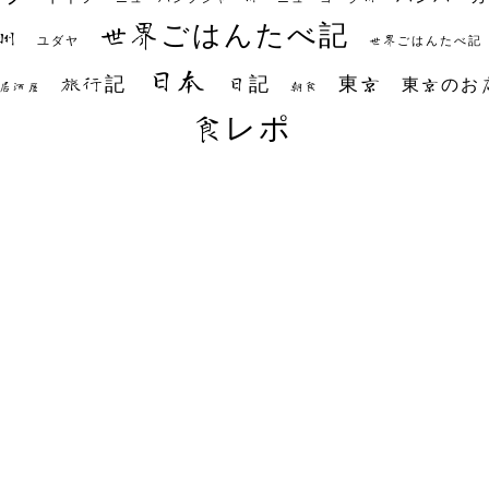
世界ごはんたべ記
州
世界ごはんたべ記
ユダヤ
日本
日記
東京
旅行記
東京のお
朝食
居酒屋
食レポ