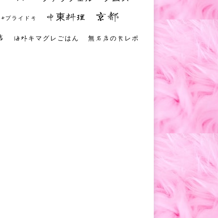
京都
中東料理
 #プライド号
店
海外キマグレごはん
無名店の食レポ