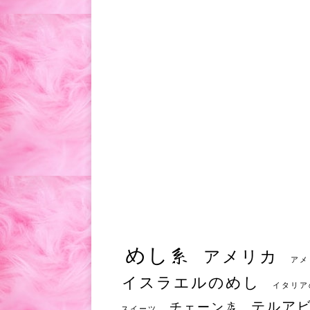
めし系
アメリカ
アメ
イスラエルのめし
イタリア
テルア
チェーン店
スイーツ