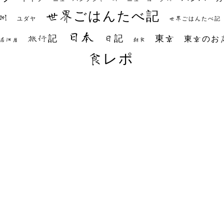
世界ごはんたべ記
州
世界ごはんたべ記
ユダヤ
日本
日記
東京
旅行記
東京のお
朝食
居酒屋
食レポ