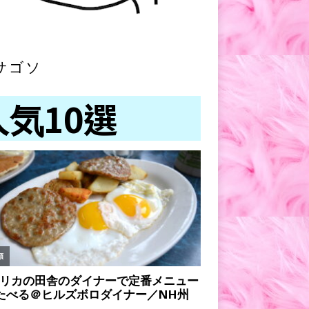
サゴソ
人気10選