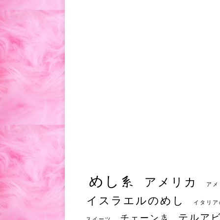
めし系
アメリカ
アメ
イスラエルのめし
イタリア
テルア
チェーン店
スイーツ