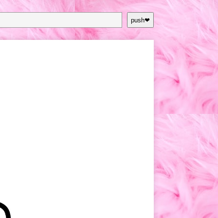
push❤︎