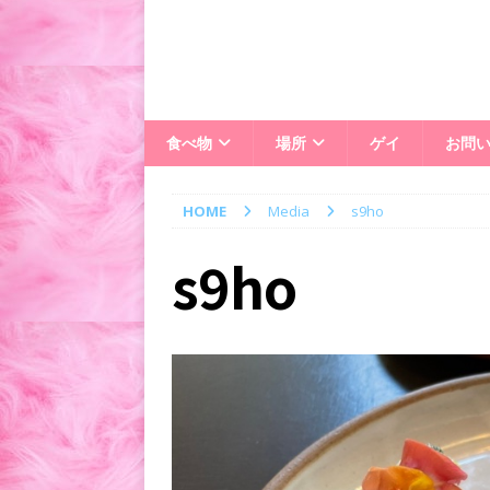
食べ物
場所
ゲイ
お問
HOME
Media
s9ho
s9ho