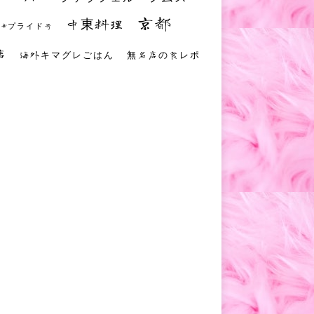
京都
中東料理
 #プライド号
店
海外キマグレごはん
無名店の食レポ