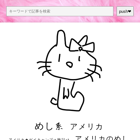
push❤︎
めし系
アメリカ
アメリカのめし
アメリカ★ゲイキャンプ体験記S3