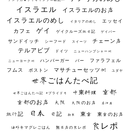
イスラエル
イスラエルのお店
イスラエルのめし
エッセイ
イタリアのめし
ゲイ
カフェ
ゲイクルーズ旅日記
ゲイバー
チェーン店
サンドイッチ
シーフード
スイーツ
テルアビブ
ドイツ
ニューハンプシャー州
ファラフェル
ハンバーガー
バー
ニューヨーク州
マサチューセッツ州
フムス
ボストン
ユダヤ
世界ごはんたべ記
京都
中東料理
世界ごはんたべ記 #プライド号
京都のお店
大阪
大阪のお店
居酒屋
日本
日記
東京
旅行記
東京のお店
朝食
食レポ
海外キマグレごはん
無名店の食レポ