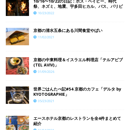
10/16〜10/22の日記：ボス・ベイビー、時代
祭、ネズミ、地震、宇多田ヒカル、バス、パリピ
10/23/2022
京都の清水五条にある川間食堂やばい
11/02/2021
京都の中東料理＆イスラエル料理店「テルアビブ
(TEL AVIV)」
01/09/2026
世界ごはんたべ記#54 京都のカフェ「デルタ by
KYOTOGRAPHIE」
05/23/2021
エースホテル京都のレストランを全4件まとめて
紹介