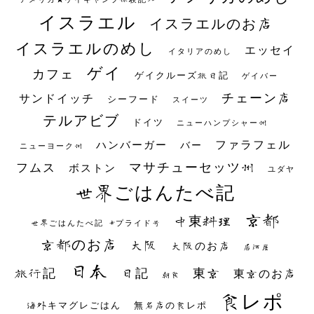
イスラエル
イスラエルのお店
イスラエルのめし
エッセイ
イタリアのめし
ゲイ
カフェ
ゲイクルーズ旅日記
ゲイバー
チェーン店
サンドイッチ
シーフード
スイーツ
テルアビブ
ドイツ
ニューハンプシャー州
ファラフェル
ハンバーガー
バー
ニューヨーク州
マサチューセッツ州
フムス
ボストン
ユダヤ
世界ごはんたべ記
京都
中東料理
世界ごはんたべ記 #プライド号
京都のお店
大阪
大阪のお店
居酒屋
日本
日記
東京
旅行記
東京のお店
朝食
食レポ
海外キマグレごはん
無名店の食レポ