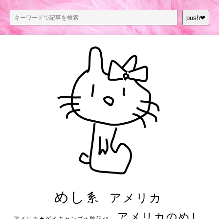
push❤︎
めし系
アメリカ
アメリカのめし
アメリカ★ゲイキャンプ体験記S3