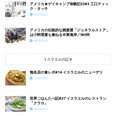
アメリカ★ゲイキャンプ体験記S3#3 工口ティッ
ク・タッチ
09/15/2021
アメリカの伝統的な雑貨屋「ジェネラルストア」
は小料理屋も兼ねる＠東海岸／NH州
08/29/2020
イスラエルの記事
​​無名店の食レポ#14 イスラエルのニューデリ
12/09/2021
世界ごはんたべ記#37 イスラエルのレストラン
「クラロ」
04/16/2021