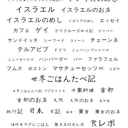
イスラエル
イスラエルのお店
イスラエルのめし
エッセイ
イタリアのめし
ゲイ
カフェ
ゲイクルーズ旅日記
ゲイバー
チェーン店
サンドイッチ
シーフード
スイーツ
テルアビブ
ドイツ
ニューハンプシャー州
ファラフェル
ハンバーガー
バー
ニューヨーク州
マサチューセッツ州
フムス
ボストン
ユダヤ
世界ごはんたべ記
京都
中東料理
世界ごはんたべ記 #プライド号
京都のお店
大阪
大阪のお店
居酒屋
日本
日記
東京
旅行記
東京のお店
朝食
食レポ
海外キマグレごはん
無名店の食レポ