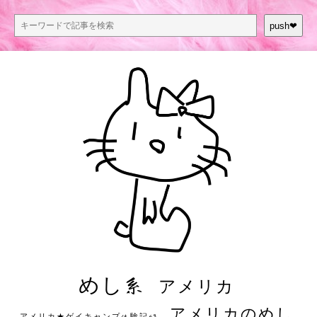
push❤︎
めし系
アメリカ
アメリカのめし
アメリカ★ゲイキャンプ体験記S3