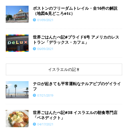
ボストンのフリーダムトレイル・全16件の解説
（地図&見どころetc）
01/09/2021
世界ごはんたべ記#プライド6号 アメリカのレス
トラン「デラックス・カフェ」
06/09/2021
イスラエルの記事
テロが起きても平常運転なテルアビブのゲイライ
フ
07/21/2019
世界ごはんたべ記#38 イスラエルの朝食専門店
「ベネディクト」
04/17/2021