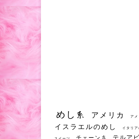
めし系
アメリカ
アメ
イスラエルのめし
イタリア
テルア
チェーン店
スイーツ