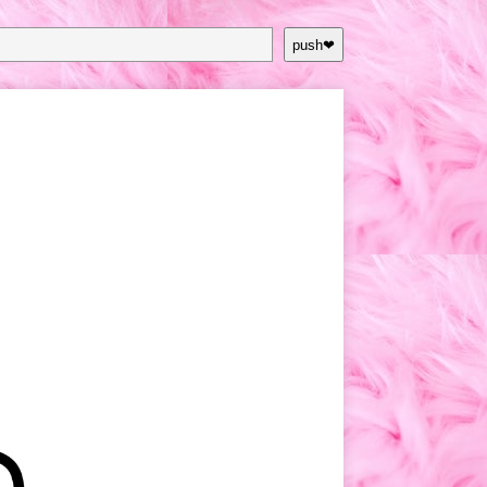
push❤︎