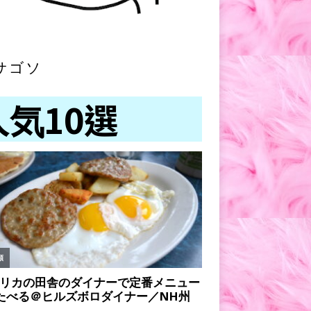
サゴソ
人気10選