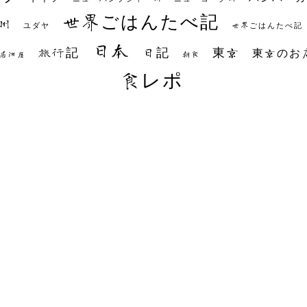
世界ごはんたべ記
州
世界ごはんたべ記
ユダヤ
日本
日記
東京
旅行記
東京のお
朝食
居酒屋
食レポ