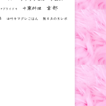
京都
中東料理
 #プライド号
店
海外キマグレごはん
無名店の食レポ