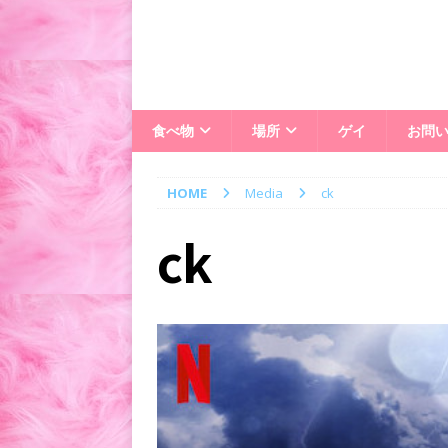
食べ物
場所
ゲイ
お問
HOME
Media
ck
ck