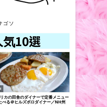
サゴソ
人気10選