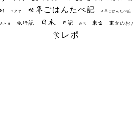
世界ごはんたべ記
州
世界ごはんたべ記
ユダヤ
日本
日記
東京
旅行記
東京のお
朝食
居酒屋
食レポ