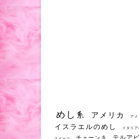
めし系
アメリカ
アメ
イスラエルのめし
イタリア
テルア
チェーン店
スイーツ