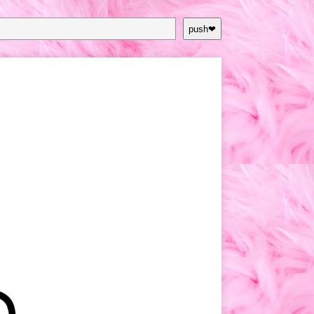
push❤︎