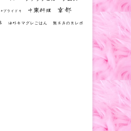
京都
中東料理
 #プライド号
店
海外キマグレごはん
無名店の食レポ