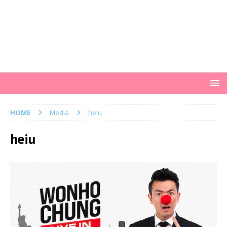
HOME
Media
heiu
heiu