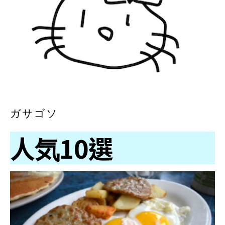
ガサゴソ
人気10選