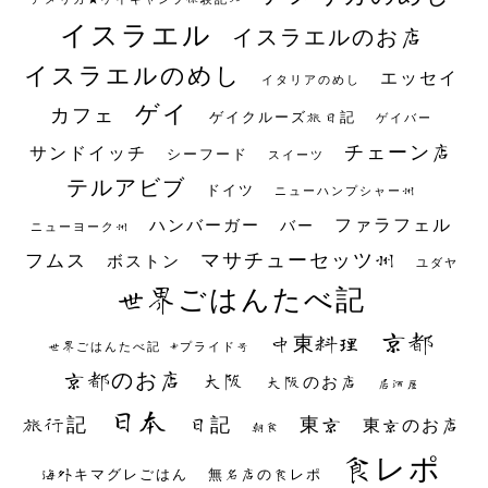
イスラエル
イスラエルのお店
イスラエルのめし
エッセイ
イタリアのめし
ゲイ
カフェ
ゲイクルーズ旅日記
ゲイバー
チェーン店
サンドイッチ
シーフード
スイーツ
テルアビブ
ドイツ
ニューハンプシャー州
ファラフェル
ハンバーガー
バー
ニューヨーク州
マサチューセッツ州
フムス
ボストン
ユダヤ
世界ごはんたべ記
京都
中東料理
世界ごはんたべ記 #プライド号
京都のお店
大阪
大阪のお店
居酒屋
日本
日記
東京
旅行記
東京のお店
朝食
食レポ
海外キマグレごはん
無名店の食レポ