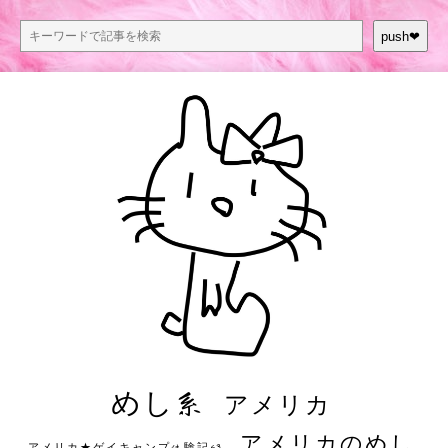
push❤︎
めし系
アメリカ
アメリカのめし
アメリカ★ゲイキャンプ体験記S3