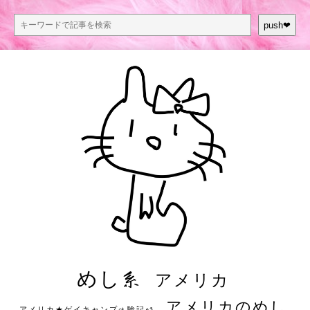
push❤︎
めし系
アメリカ
アメリカのめし
アメリカ★ゲイキャンプ体験記S3