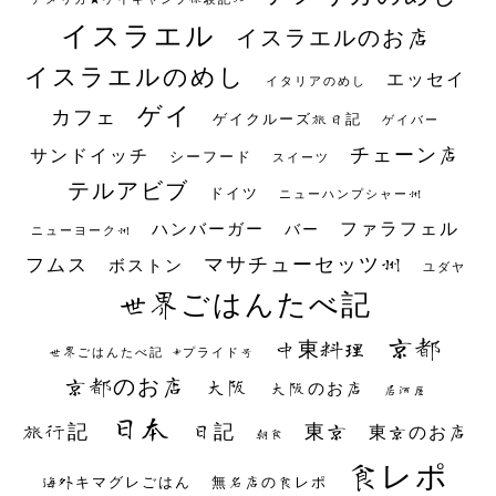
イスラエル
イスラエルのお店
イスラエルのめし
エッセイ
イタリアのめし
ゲイ
カフェ
ゲイクルーズ旅日記
ゲイバー
チェーン店
サンドイッチ
シーフード
スイーツ
テルアビブ
ドイツ
ニューハンプシャー州
ファラフェル
ハンバーガー
バー
ニューヨーク州
マサチューセッツ州
フムス
ボストン
ユダヤ
世界ごはんたべ記
京都
中東料理
世界ごはんたべ記 #プライド号
京都のお店
大阪
大阪のお店
居酒屋
日本
日記
東京
旅行記
東京のお店
朝食
食レポ
海外キマグレごはん
無名店の食レポ