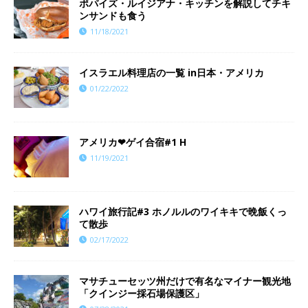
ポパイズ・ルイジアナ・キッチンを解説してチキ
ンサンドも食う
11/18/2021
イスラエル料理店の一覧 in日本・アメリカ
01/22/2022
アメリカ❤︎ゲイ合宿#1 H
11/19/2021
ハワイ旅行記#3 ホノルルのワイキキで晩飯くっ
て散歩
02/17/2022
マサチューセッツ州だけで有名なマイナー観光地
「クインジー採石場保護区」