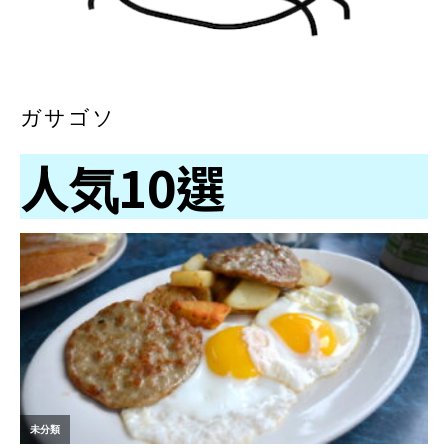
ガサゴソ
人気10選