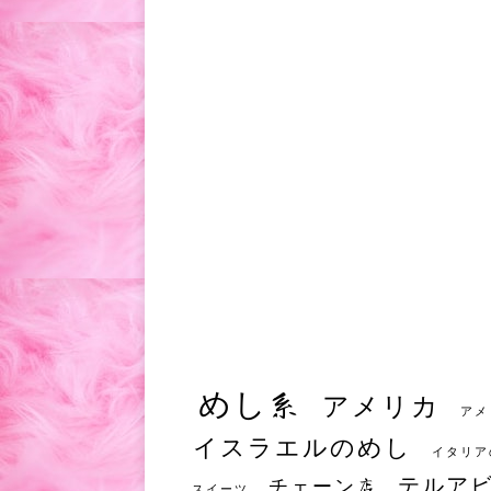
めし系
アメリカ
アメ
イスラエルのめし
イタリア
テルア
チェーン店
スイーツ