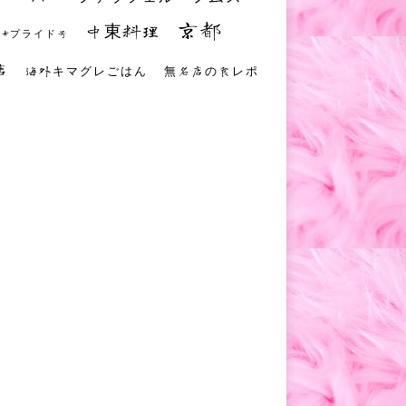
京都
中東料理
 #プライド号
店
海外キマグレごはん
無名店の食レポ