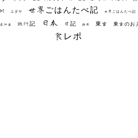
世界ごはんたべ記
州
世界ごはんたべ記
ユダヤ
日本
日記
東京
旅行記
東京のお
朝食
居酒屋
食レポ