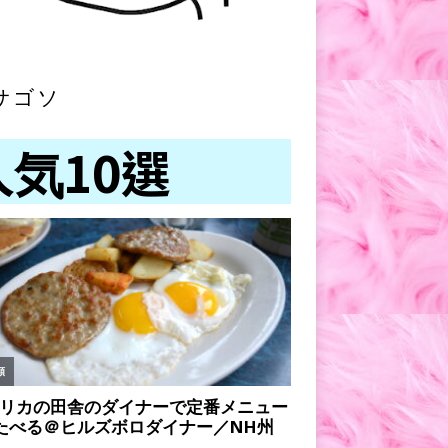
サゴソ
人気10選