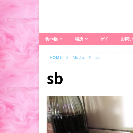
食べ物
場所
ゲイ
お問
HOME
Media
sb
sb