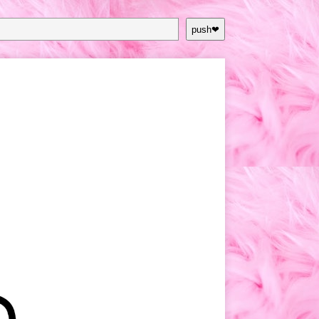
push❤︎