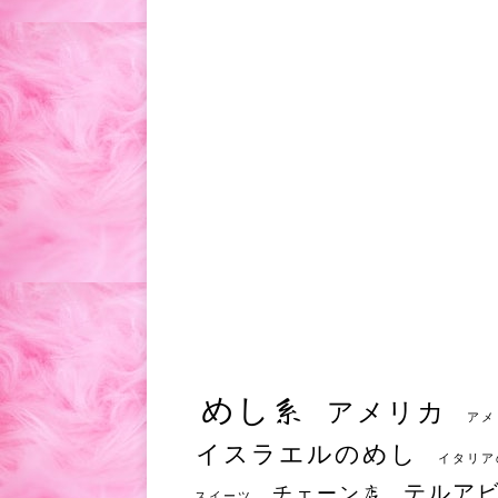
めし系
アメリカ
アメ
イスラエルのめし
イタリア
テルア
チェーン店
スイーツ