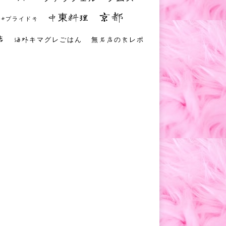
京都
中東料理
 #プライド号
店
海外キマグレごはん
無名店の食レポ