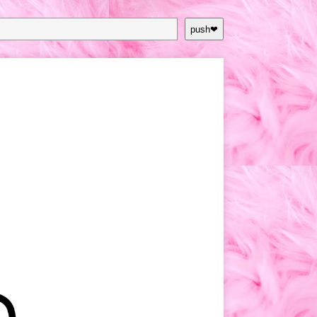
push❤︎