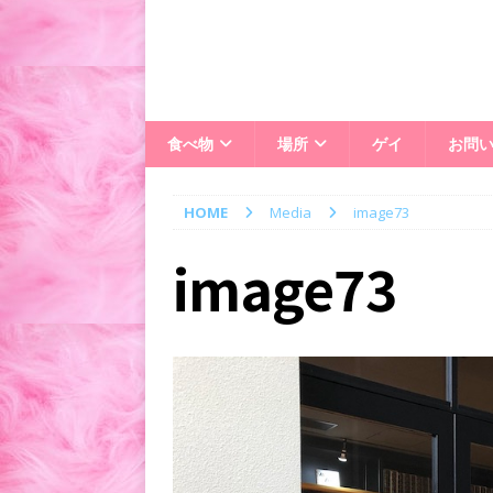
食べ物
場所
ゲイ
お問
HOME
Media
image73
image73