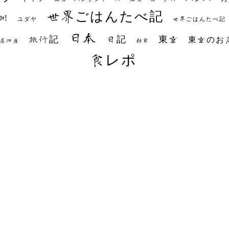
世界ごはんたべ記
州
世界ごはんたべ記
ユダヤ
日本
日記
東京
旅行記
東京のお
朝食
居酒屋
食レポ