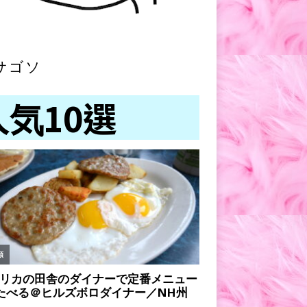
サゴソ
人気10選