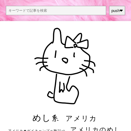
push❤︎
めし系
アメリカ
アメリカのめし
アメリカ★ゲイキャンプ体験記S3