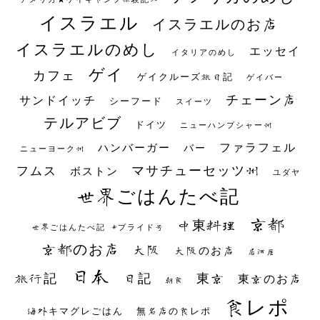
イスラエル
イスラエルのお店
イスラエルのめし
エッセイ
イタリアのめし
ゲイ
カフェ
ゲイクルーズ旅日記
ゲイバー
チェーン店
サンドイッチ
シーフード
スイーツ
テルアビブ
ドイツ
ニューハンプシャー州
ファラフェル
ハンバーガー
バー
ニューヨーク州
マサチューセッツ州
フムス
ボストン
ユダヤ
世界ごはんたべ記
京都
中東料理
世界ごはんたべ記 #プライド号
京都のお店
大阪
大阪のお店
居酒屋
日本
日記
東京
旅行記
東京のお店
朝食
食レポ
海外キマグレごはん
無名店の食レポ