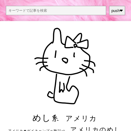
push❤︎
めし系
アメリカ
アメリカのめし
アメリカ★ゲイキャンプ体験記S3