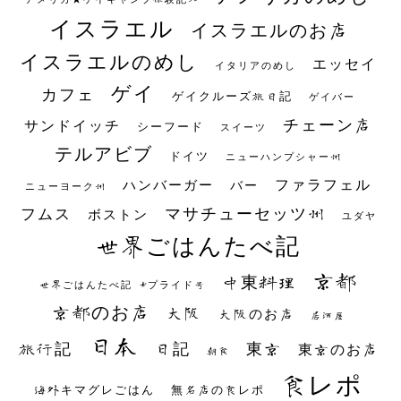
イスラエル
イスラエルのお店
イスラエルのめし
エッセイ
イタリアのめし
ゲイ
カフェ
ゲイクルーズ旅日記
ゲイバー
チェーン店
サンドイッチ
シーフード
スイーツ
テルアビブ
ドイツ
ニューハンプシャー州
ファラフェル
ハンバーガー
バー
ニューヨーク州
マサチューセッツ州
フムス
ボストン
ユダヤ
世界ごはんたべ記
京都
中東料理
世界ごはんたべ記 #プライド号
京都のお店
大阪
大阪のお店
居酒屋
日本
日記
東京
旅行記
東京のお店
朝食
食レポ
海外キマグレごはん
無名店の食レポ