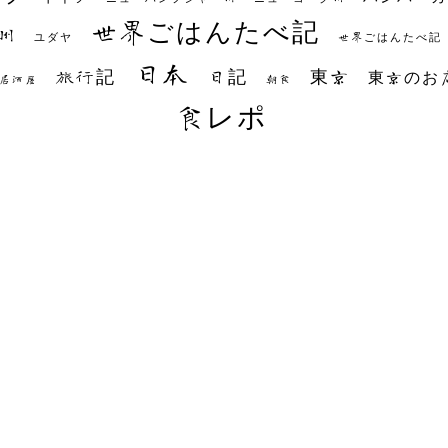
世界ごはんたべ記
州
世界ごはんたべ記
ユダヤ
日本
日記
東京
旅行記
東京のお
朝食
居酒屋
食レポ