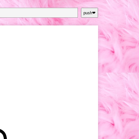
push❤︎