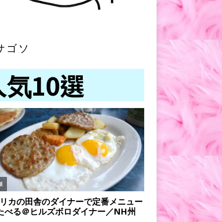
サゴソ
人気10選