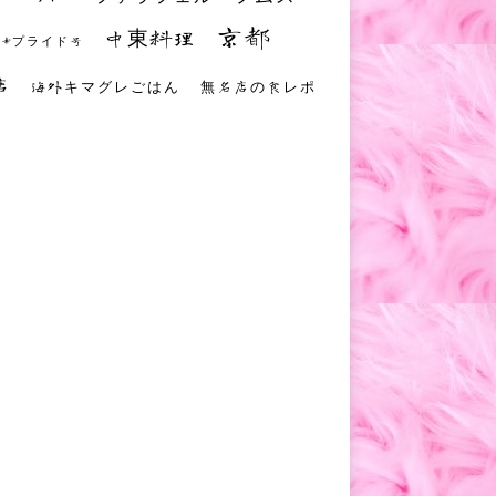
京都
中東料理
 #プライド号
店
海外キマグレごはん
無名店の食レポ