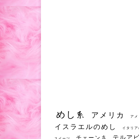
めし系
アメリカ
アメ
イスラエルのめし
イタリア
テルア
チェーン店
スイーツ