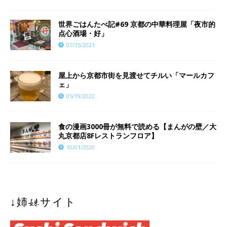
世界ごはんたべ記#69 京都の中華料理屋「夜市的
点心酒場・好」
07/15/2021
屋上から京都市街を見渡せてチルい「マールカフ
ェ」
05/19/2022
食の漫画3000冊が無料で読める【まんがの壁／大
丸京都店8Fレストランフロア】
10/01/2020
↓姉妹サイト