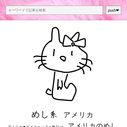
push❤︎
めし系
アメリカ
アメリカのめし
アメリカ★ゲイキャンプ体験記S3