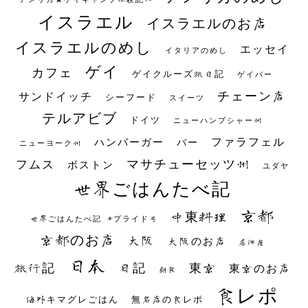
イスラエル
イスラエルのお店
イスラエルのめし
エッセイ
イタリアのめし
ゲイ
カフェ
ゲイクルーズ旅日記
ゲイバー
チェーン店
サンドイッチ
シーフード
スイーツ
テルアビブ
ドイツ
ニューハンプシャー州
ファラフェル
ハンバーガー
バー
ニューヨーク州
マサチューセッツ州
フムス
ボストン
ユダヤ
世界ごはんたべ記
京都
中東料理
世界ごはんたべ記 #プライド号
京都のお店
大阪
大阪のお店
居酒屋
日本
日記
東京
旅行記
東京のお店
朝食
食レポ
海外キマグレごはん
無名店の食レポ