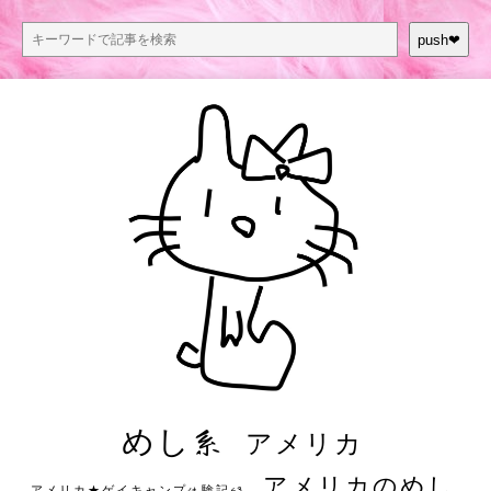
push❤︎
めし系
アメリカ
アメリカのめし
アメリカ★ゲイキャンプ体験記S3