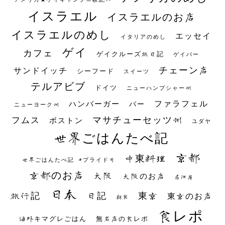
イスラエル
イスラエルのお店
イスラエルのめし
エッセイ
イタリアのめし
ゲイ
カフェ
ゲイクルーズ旅日記
ゲイバー
チェーン店
サンドイッチ
シーフード
スイーツ
テルアビブ
ドイツ
ニューハンプシャー州
ファラフェル
ハンバーガー
バー
ニューヨーク州
マサチューセッツ州
フムス
ボストン
ユダヤ
世界ごはんたべ記
京都
中東料理
世界ごはんたべ記 #プライド号
京都のお店
大阪
大阪のお店
居酒屋
日本
日記
東京
旅行記
東京のお店
朝食
食レポ
海外キマグレごはん
無名店の食レポ