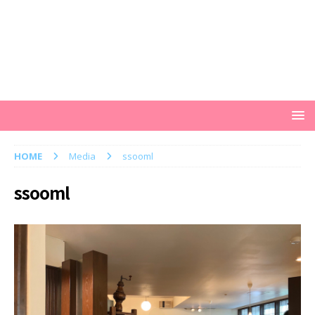
HOME
Media
ssooml
ssooml