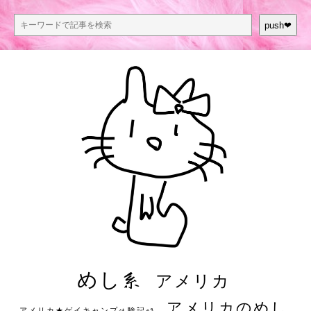
push❤︎
めし系
アメリカ
アメリカのめし
アメリカ★ゲイキャンプ体験記S3