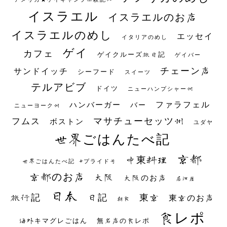
イスラエル
イスラエルのお店
イスラエルのめし
エッセイ
イタリアのめし
ゲイ
カフェ
ゲイクルーズ旅日記
ゲイバー
チェーン店
サンドイッチ
シーフード
スイーツ
テルアビブ
ドイツ
ニューハンプシャー州
ファラフェル
ハンバーガー
バー
ニューヨーク州
マサチューセッツ州
フムス
ボストン
ユダヤ
世界ごはんたべ記
京都
中東料理
世界ごはんたべ記 #プライド号
京都のお店
大阪
大阪のお店
居酒屋
日本
日記
東京
旅行記
東京のお店
朝食
食レポ
海外キマグレごはん
無名店の食レポ