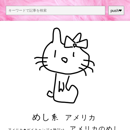
push❤︎
めし系
アメリカ
アメリカのめし
アメリカ★ゲイキャンプ体験記S3