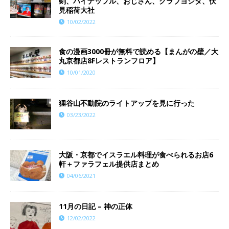
剣、パイナップル、おじさん、クラブヨシダ、伏
見稲荷大社
10/02/2022
食の漫画3000冊が無料で読める【まんがの壁／大
丸京都店8Fレストランフロア】
10/01/2020
狸谷山不動院のライトアップを見に行った
03/23/2022
大阪・京都でイスラエル料理が食べられるお店6
軒＋ファラフェル提供店まとめ
04/06/2021
11月の日記 – 神の正体
12/02/2022