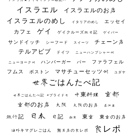
イスラエル
イスラエルのお店
イスラエルのめし
エッセイ
イタリアのめし
ゲイ
カフェ
ゲイクルーズ旅日記
ゲイバー
チェーン店
サンドイッチ
シーフード
スイーツ
テルアビブ
ドイツ
ニューハンプシャー州
ファラフェル
ハンバーガー
バー
ニューヨーク州
マサチューセッツ州
フムス
ボストン
ユダヤ
世界ごはんたべ記
京都
中東料理
世界ごはんたべ記 #プライド号
京都のお店
大阪
大阪のお店
居酒屋
日本
日記
東京
旅行記
東京のお店
朝食
食レポ
海外キマグレごはん
無名店の食レポ