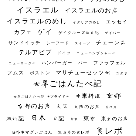
イスラエル
イスラエルのお店
イスラエルのめし
エッセイ
イタリアのめし
ゲイ
カフェ
ゲイクルーズ旅日記
ゲイバー
チェーン店
サンドイッチ
シーフード
スイーツ
テルアビブ
ドイツ
ニューハンプシャー州
ファラフェル
ハンバーガー
バー
ニューヨーク州
マサチューセッツ州
フムス
ボストン
ユダヤ
世界ごはんたべ記
京都
中東料理
世界ごはんたべ記 #プライド号
京都のお店
大阪
大阪のお店
居酒屋
日本
日記
東京
旅行記
東京のお店
朝食
食レポ
海外キマグレごはん
無名店の食レポ