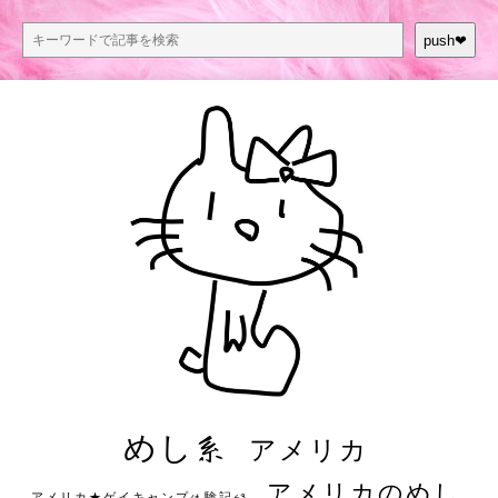
push❤︎
めし系
アメリカ
アメリカのめし
アメリカ★ゲイキャンプ体験記S3