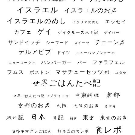
イスラエル
イスラエルのお店
イスラエルのめし
エッセイ
イタリアのめし
ゲイ
カフェ
ゲイクルーズ旅日記
ゲイバー
チェーン店
サンドイッチ
シーフード
スイーツ
テルアビブ
ドイツ
ニューハンプシャー州
ファラフェル
ハンバーガー
バー
ニューヨーク州
マサチューセッツ州
フムス
ボストン
ユダヤ
世界ごはんたべ記
京都
中東料理
世界ごはんたべ記 #プライド号
京都のお店
大阪
大阪のお店
居酒屋
日本
日記
東京
旅行記
東京のお店
朝食
食レポ
海外キマグレごはん
無名店の食レポ