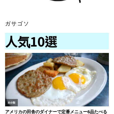
ガサゴソ
人気10選