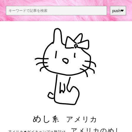
push❤︎
めし系
アメリカ
アメリカのめし
アメリカ★ゲイキャンプ体験記S3