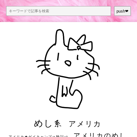
push❤︎
めし系
アメリカ
アメリカのめし
アメリカ★ゲイキャンプ体験記S3