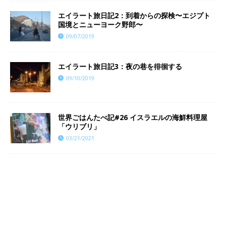
エイラート旅日記2：到着からの探検〜エジプト
国境とニューヨーク野郎〜
09/07/2019
エイラート旅日記3：夜の巷を徘徊する
09/10/2019
世界ごはんたべ記#26 イスラエルの海鮮料理屋
「ウリブリ」
03/21/2021