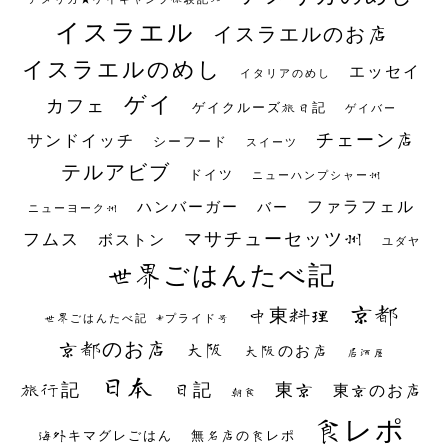
イスラエル
イスラエルのお店
イスラエルのめし
エッセイ
イタリアのめし
ゲイ
カフェ
ゲイクルーズ旅日記
ゲイバー
チェーン店
サンドイッチ
シーフード
スイーツ
テルアビブ
ドイツ
ニューハンプシャー州
ファラフェル
ハンバーガー
バー
ニューヨーク州
マサチューセッツ州
フムス
ボストン
ユダヤ
世界ごはんたべ記
京都
中東料理
世界ごはんたべ記 #プライド号
京都のお店
大阪
大阪のお店
居酒屋
日本
日記
東京
旅行記
東京のお店
朝食
食レポ
海外キマグレごはん
無名店の食レポ