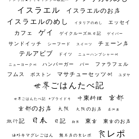
イスラエル
イスラエルのお店
イスラエルのめし
エッセイ
イタリアのめし
ゲイ
カフェ
ゲイクルーズ旅日記
ゲイバー
チェーン店
サンドイッチ
シーフード
スイーツ
テルアビブ
ドイツ
ニューハンプシャー州
ファラフェル
ハンバーガー
バー
ニューヨーク州
マサチューセッツ州
フムス
ボストン
ユダヤ
世界ごはんたべ記
京都
中東料理
世界ごはんたべ記 #プライド号
京都のお店
大阪
大阪のお店
居酒屋
日本
日記
東京
旅行記
東京のお店
朝食
食レポ
海外キマグレごはん
無名店の食レポ