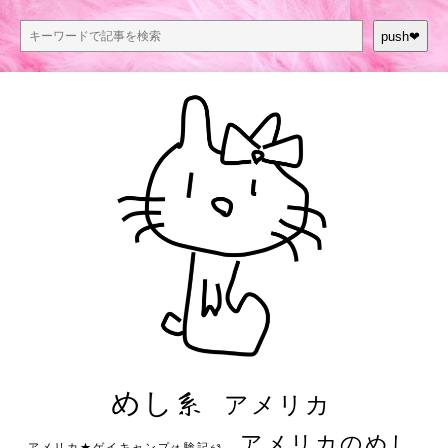
push❤︎
めし系
アメリカ
アメリカのめし
アメリカ★ゲイキャンプ体験記S3