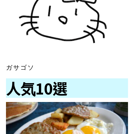
ガサゴソ
人気10選