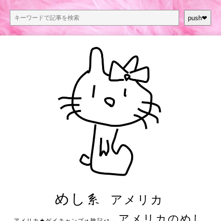
push❤︎
めし系
アメリカ
アメリカのめし
アメリカ★ゲイキャンプ体験記S3