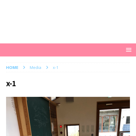
HOME
Media
x-1
x-1