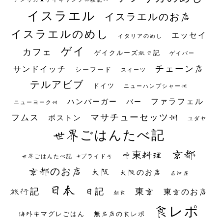
イスラエル
イスラエルのお店
イスラエルのめし
エッセイ
イタリアのめし
ゲイ
カフェ
ゲイクルーズ旅日記
ゲイバー
チェーン店
サンドイッチ
シーフード
スイーツ
テルアビブ
ドイツ
ニューハンプシャー州
ファラフェル
ハンバーガー
バー
ニューヨーク州
マサチューセッツ州
フムス
ボストン
ユダヤ
世界ごはんたべ記
京都
中東料理
世界ごはんたべ記 #プライド号
京都のお店
大阪
大阪のお店
居酒屋
日本
日記
東京
旅行記
東京のお店
朝食
食レポ
海外キマグレごはん
無名店の食レポ