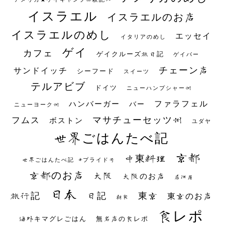
イスラエル
イスラエルのお店
イスラエルのめし
エッセイ
イタリアのめし
ゲイ
カフェ
ゲイクルーズ旅日記
ゲイバー
チェーン店
サンドイッチ
シーフード
スイーツ
テルアビブ
ドイツ
ニューハンプシャー州
ファラフェル
ハンバーガー
バー
ニューヨーク州
マサチューセッツ州
フムス
ボストン
ユダヤ
世界ごはんたべ記
京都
中東料理
世界ごはんたべ記 #プライド号
京都のお店
大阪
大阪のお店
居酒屋
日本
日記
東京
旅行記
東京のお店
朝食
食レポ
海外キマグレごはん
無名店の食レポ