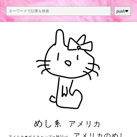
push❤︎
めし系
アメリカ
アメリカのめし
アメリカ★ゲイキャンプ体験記S3