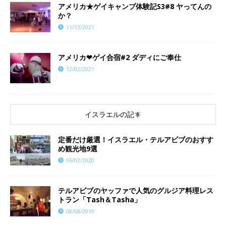
​​アメリカ★ゲイキャンプ体験記S3#8 ヤってんの
か？
11/13/2021
アメリカ❤︎ゲイ合宿#2 ダディにご奉仕
12/02/2021
イスラエルの記事
定番だけ厳選！イスラエル・テルアビブのおすす
め観光地9選
06/02/2020
テルアビブのヤッファで人気のグルジア料理レス
トラン「Tash＆Tasha」
08/08/2019