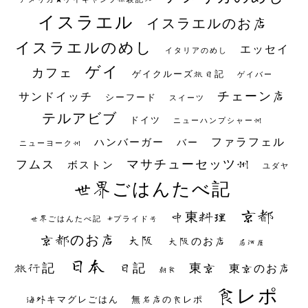
イスラエル
イスラエルのお店
イスラエルのめし
エッセイ
イタリアのめし
ゲイ
カフェ
ゲイクルーズ旅日記
ゲイバー
チェーン店
サンドイッチ
シーフード
スイーツ
テルアビブ
ドイツ
ニューハンプシャー州
ファラフェル
ハンバーガー
バー
ニューヨーク州
マサチューセッツ州
フムス
ボストン
ユダヤ
世界ごはんたべ記
京都
中東料理
世界ごはんたべ記 #プライド号
京都のお店
大阪
大阪のお店
居酒屋
日本
日記
東京
旅行記
東京のお店
朝食
食レポ
海外キマグレごはん
無名店の食レポ