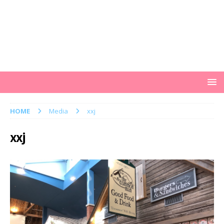
HOME
Media
xxj
xxj