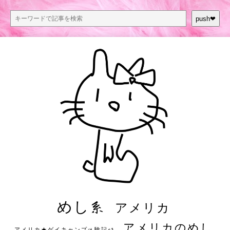
push❤︎
めし系
アメリカ
アメリカのめし
アメリカ★ゲイキャンプ体験記S3