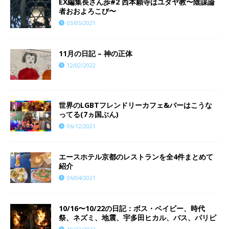
EX編集長さん歩#2 西本願寺はユダヤ教〜陰謀論
者おおよろこび〜
03/05/2021
11月の日記 – 神の正体
12/02/2022
世界のLGBTフレンドリーカフェ&バーはこうな
ってる(7ヵ国ぶん)
06/12/2021
エースホテル京都のレストランを全4件まとめて
紹介
06/04/2021
10/16〜10/22の日記：ボス・ベイビー、時代
祭、ネズミ、地震、宇多田ヒカル、バス、パリピ