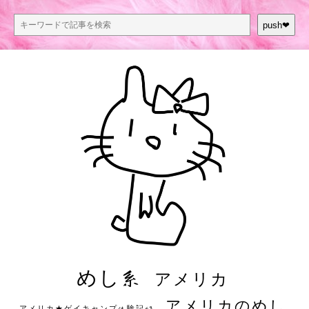
push❤︎
めし系
アメリカ
アメリカのめし
アメリカ★ゲイキャンプ体験記S3