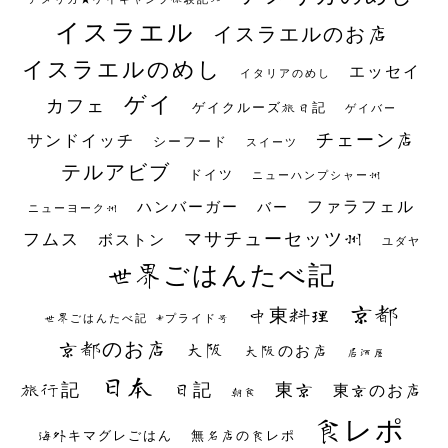
イスラエル
イスラエルのお店
イスラエルのめし
エッセイ
イタリアのめし
ゲイ
カフェ
ゲイクルーズ旅日記
ゲイバー
チェーン店
サンドイッチ
シーフード
スイーツ
テルアビブ
ドイツ
ニューハンプシャー州
ファラフェル
ハンバーガー
バー
ニューヨーク州
マサチューセッツ州
フムス
ボストン
ユダヤ
世界ごはんたべ記
京都
中東料理
世界ごはんたべ記 #プライド号
京都のお店
大阪
大阪のお店
居酒屋
日本
日記
東京
旅行記
東京のお店
朝食
食レポ
海外キマグレごはん
無名店の食レポ