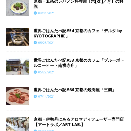
京都・五条のレバノン料理屋【汽[ki:]／き】の解
説
09/01/2021
世界ごはんたべ記#54 京都のカフェ「デルタ by
KYOTOGRAPHIE」
05/23/2021
世界ごはんたべ記#53 京都のカフェ「ブルーボト
ルコーヒー・南禅寺店」
05/22/2021
世界ごはんたべ記#66 京都の焼肉屋「三樹」
07/14/2021
京都・伊勢丹にあるアロマディフューザー専門店
【アートラボ／ART LAB.】