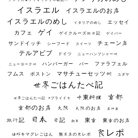
イスラエル
イスラエルのお店
イスラエルのめし
エッセイ
イタリアのめし
ゲイ
カフェ
ゲイクルーズ旅日記
ゲイバー
チェーン店
サンドイッチ
シーフード
スイーツ
テルアビブ
ドイツ
ニューハンプシャー州
ファラフェル
ハンバーガー
バー
ニューヨーク州
マサチューセッツ州
フムス
ボストン
ユダヤ
世界ごはんたべ記
京都
中東料理
世界ごはんたべ記 #プライド号
京都のお店
大阪
大阪のお店
居酒屋
日本
日記
東京
旅行記
東京のお店
朝食
食レポ
海外キマグレごはん
無名店の食レポ