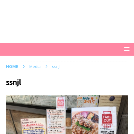
HOME
Media
ssnjl
ssnjl