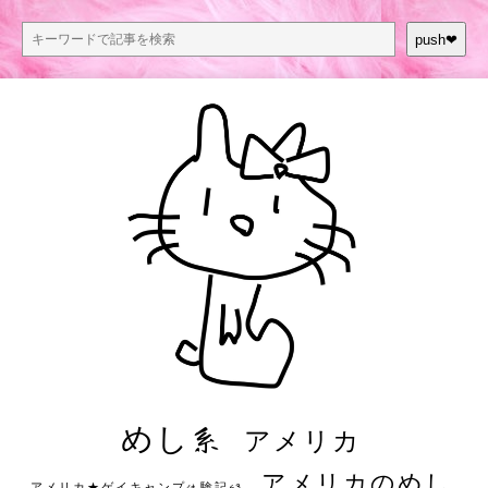
push❤︎
めし系
アメリカ
アメリカのめし
アメリカ★ゲイキャンプ体験記S3