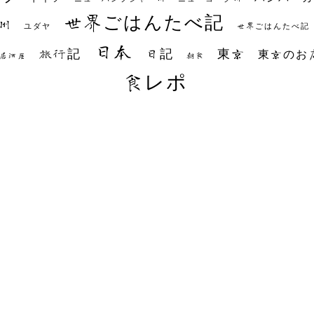
世界ごはんたべ記
州
世界ごはんたべ記
ユダヤ
日本
日記
東京
旅行記
東京のお
朝食
居酒屋
食レポ