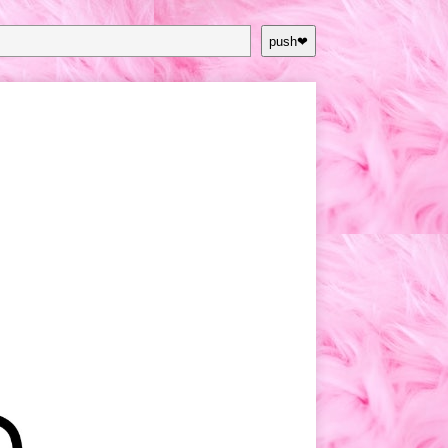
push❤︎