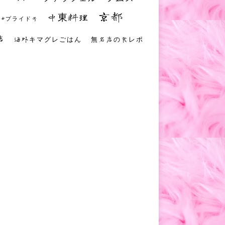
京都
中東料理
 #プライド号
店
海外キマグレごはん
無名店の食レポ