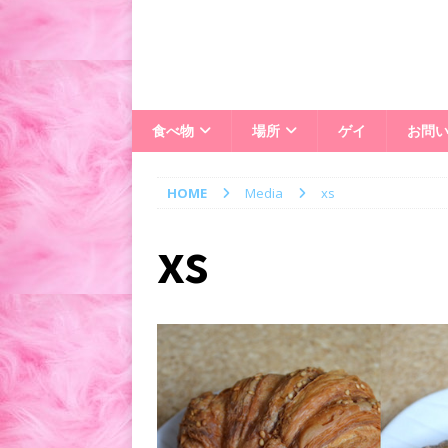
食べ物
場所
ゲイ
お問
HOME
Media
xs
xs