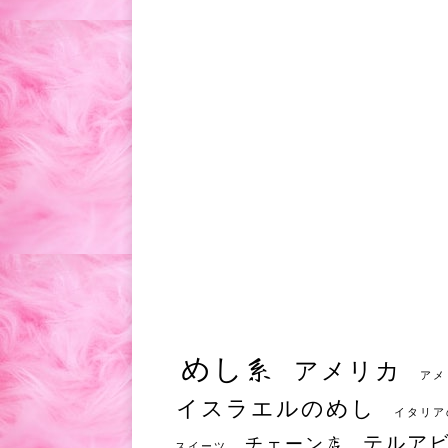
めし系
アメリカ
アメ
イスラエルのめし
イタリア
テルア
チェーン店
スイーツ