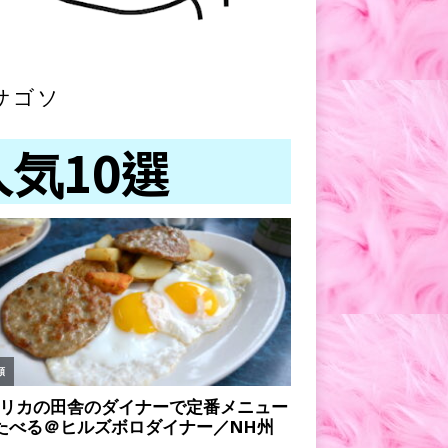
サゴソ
人気10選