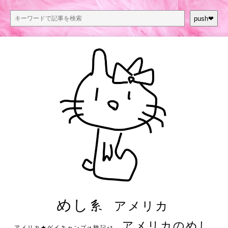
push❤︎
めし系
アメリカ
アメリカのめし
アメリカ★ゲイキャンプ体験記S3