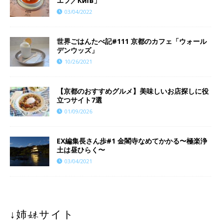
エフ／Київ」
03/04/2022
世界ごはんたべ記#111 京都のカフェ「ウォール
デンウッズ」
10/26/2021
【京都のおすすめグルメ】美味しいお店探しに役
立つサイト7選
01/09/2026
EX編集長さん歩#1 金閣寺なめてかかる〜極楽浄
土は昼ひらく〜
03/04/2021
↓姉妹サイト