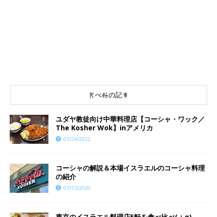
食べ物の記事
ユダヤ教徒向け中華料理店【コーシャ・ワック／
The Kosher Wok】inアメリカ
01/24/2022
コーシャの解説＆本場イスラエルのコーシャ料理
の紹介
07/15/2020
東京のイスラエル料理店5軒を食べ比べ(＋α)