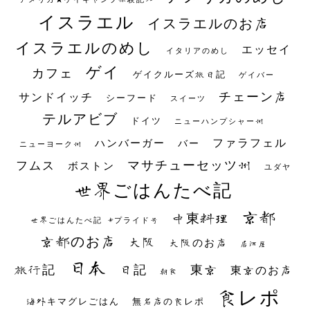
イスラエル
イスラエルのお店
イスラエルのめし
エッセイ
イタリアのめし
ゲイ
カフェ
ゲイクルーズ旅日記
ゲイバー
チェーン店
サンドイッチ
シーフード
スイーツ
テルアビブ
ドイツ
ニューハンプシャー州
ファラフェル
ハンバーガー
バー
ニューヨーク州
マサチューセッツ州
フムス
ボストン
ユダヤ
世界ごはんたべ記
京都
中東料理
世界ごはんたべ記 #プライド号
京都のお店
大阪
大阪のお店
居酒屋
日本
日記
東京
旅行記
東京のお店
朝食
食レポ
海外キマグレごはん
無名店の食レポ