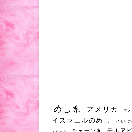
めし系
アメリカ
アメ
イスラエルのめし
イタリア
テルア
チェーン店
スイーツ