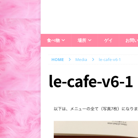
食べ物
場所
ゲイ
お問
HOME
Media
le-cafe-v6-1
le-cafe-v6-1