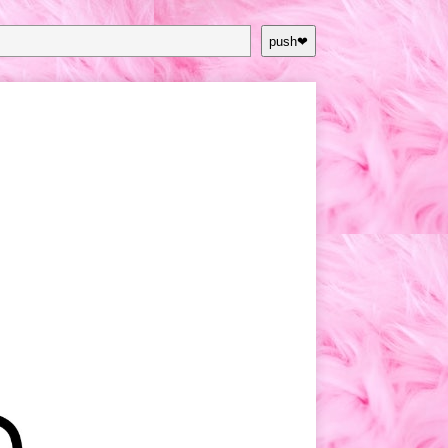
push❤︎