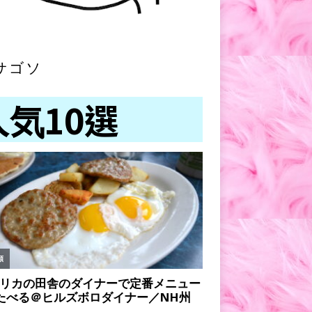
サゴソ
人気10選