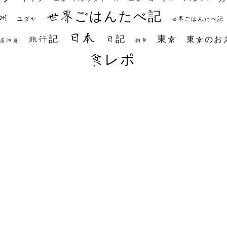
世界ごはんたべ記
州
世界ごはんたべ記
ユダヤ
日本
日記
東京
旅行記
東京のお
朝食
居酒屋
食レポ