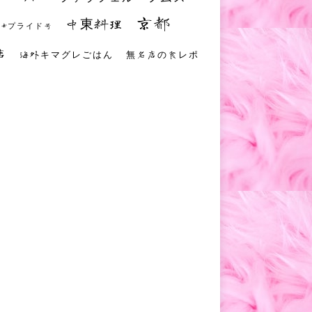
京都
中東料理
 #プライド号
店
海外キマグレごはん
無名店の食レポ