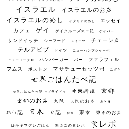
イスラエル
イスラエルのお店
イスラエルのめし
エッセイ
イタリアのめし
ゲイ
カフェ
ゲイクルーズ旅日記
ゲイバー
チェーン店
サンドイッチ
シーフード
スイーツ
テルアビブ
ドイツ
ニューハンプシャー州
ファラフェル
ハンバーガー
バー
ニューヨーク州
マサチューセッツ州
フムス
ボストン
ユダヤ
世界ごはんたべ記
京都
中東料理
世界ごはんたべ記 #プライド号
京都のお店
大阪
大阪のお店
居酒屋
日本
日記
東京
旅行記
東京のお店
朝食
食レポ
海外キマグレごはん
無名店の食レポ