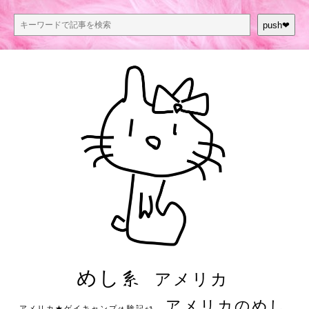
push❤︎
めし系
アメリカ
アメリカのめし
アメリカ★ゲイキャンプ体験記S3