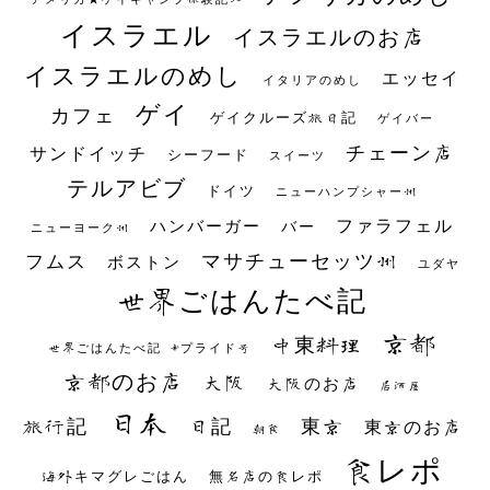
イスラエル
イスラエルのお店
イスラエルのめし
エッセイ
イタリアのめし
ゲイ
カフェ
ゲイクルーズ旅日記
ゲイバー
チェーン店
サンドイッチ
シーフード
スイーツ
テルアビブ
ドイツ
ニューハンプシャー州
ファラフェル
ハンバーガー
バー
ニューヨーク州
マサチューセッツ州
フムス
ボストン
ユダヤ
世界ごはんたべ記
京都
中東料理
世界ごはんたべ記 #プライド号
京都のお店
大阪
大阪のお店
居酒屋
日本
日記
東京
旅行記
東京のお店
朝食
食レポ
海外キマグレごはん
無名店の食レポ