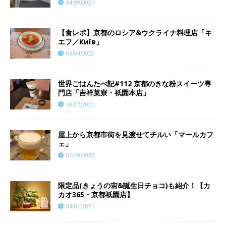
04/09/2021
【食レポ】京都のロシア&ウクライナ料理店「キ
エフ／Київ」
03/04/2022
世界ごはんたべ記#112 京都のきな粉スイーツ専
門店「吉祥菓寮・祇園本店」
10/27/2021
屋上から京都市街を見渡せてチルい「マールカフ
ェ」
05/19/2022
限定品(きょうの宙&誕生日チョコ)も紹介！【カ
カオ365・京都祇園店】
04/01/2021