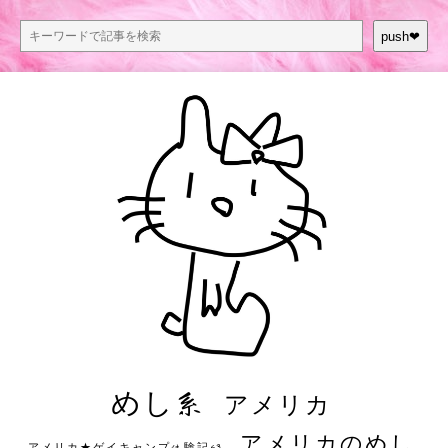
push❤︎
めし系
アメリカ
アメリカのめし
アメリカ★ゲイキャンプ体験記S3