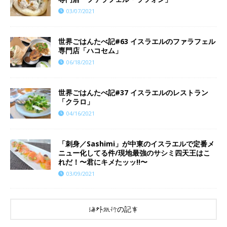
03/07/2021
世界ごはんたべ記#63 イスラエルのファラフェル
専門店「ハコセム」
06/18/2021
世界ごはんたべ記#37 イスラエルのレストラン
「クラロ」
04/16/2021
「刺身／Sashimi」が中東のイスラエルで定番メ
ニュー化してる件/現地最強のサシミ四天王はこ
れだ！〜君にキメたッッ!!〜
03/09/2021
海外旅行の記事