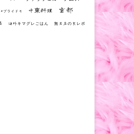
京都
中東料理
 #プライド号
店
海外キマグレごはん
無名店の食レポ