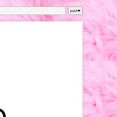
push❤︎