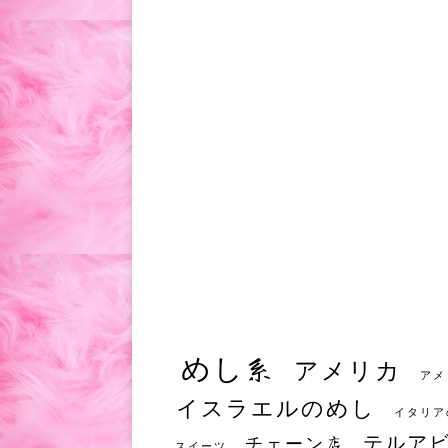
めし系
アメリカ
アメ
イスラエルのめし
イタリア
テルア
チェーン店
スイーツ