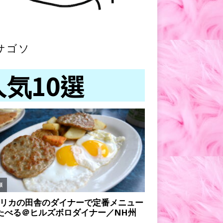
サゴソ
人気10選