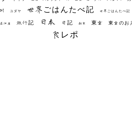
世界ごはんたべ記
州
世界ごはんたべ記
ユダヤ
日本
日記
東京
旅行記
東京のお
朝食
居酒屋
食レポ